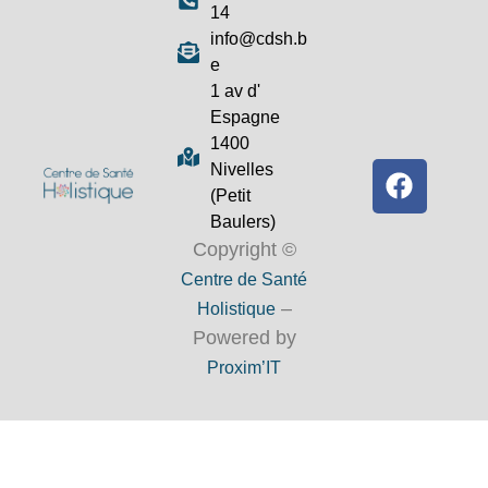
14
info@cdsh.b
e
1 av d'
Espagne
1400
Nivelles
(Petit
Baulers)
Copyright ©
Centre de Santé
–
Holistique
Powered by
Proxim’IT